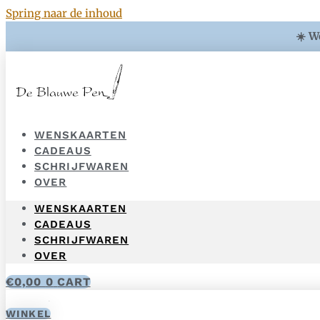
Spring naar de inhoud
☀️ W
WENSKAARTEN
CADEAUS
SCHRIJFWAREN
OVER
WENSKAARTEN
CADEAUS
SCHRIJFWAREN
OVER
€
0,00
0
CART
WINKEL