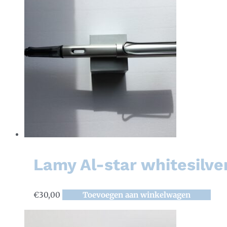
Lamy Al-star whitesilve
€
30,00
Toevoegen aan winkelwagen